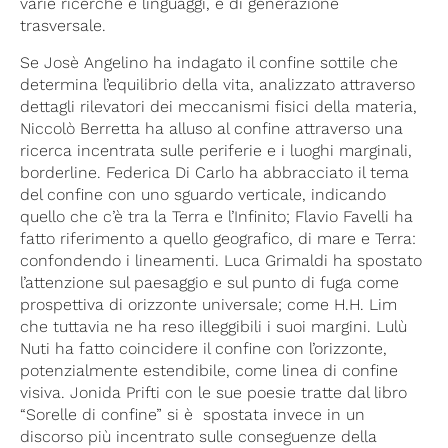
varie ricerche e linguaggi, e di generazione
trasversale.
Se Josè Angelino ha indagato il confine sottile che
determina l’equilibrio della vita, analizzato attraverso
dettagli rilevatori dei meccanismi fisici della materia,
Niccolò Berretta ha alluso al confine attraverso una
ricerca incentrata sulle periferie e i luoghi marginali,
borderline. Federica Di Carlo ha abbracciato il tema
del confine con uno sguardo verticale, indicando
quello che c’è tra la Terra e l’Infinito; Flavio Favelli ha
fatto riferimento a quello geografico, di mare e Terra:
confondendo i lineamenti. Luca Grimaldi ha spostato
l’attenzione sul paesaggio e sul punto di fuga come
prospettiva di orizzonte universale; come H.H. Lim
che tuttavia ne ha reso illeggibili i suoi margini. Lulù
Nuti ha fatto coincidere il confine con l’orizzonte,
potenzialmente estendibile, come linea di confine
visiva. Jonida Prifti con le sue poesie tratte dal libro
“Sorelle di confine” si è spostata invece in un
discorso più incentrato sulle conseguenze della