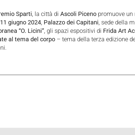
remio
Sparti
, la città di
Ascoli Piceno
promuove un me
11 giugno 2024
,
Palazzo dei Capitani
, sede della m
ranea “O. Licini”
, gli spazi espositivi di
Frida Art 
ate al tema del corpo
– tema della terza edizione d
ni.