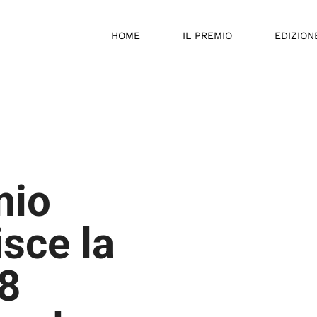
HOME
IL PREMIO
EDIZION
mio
isce la
28